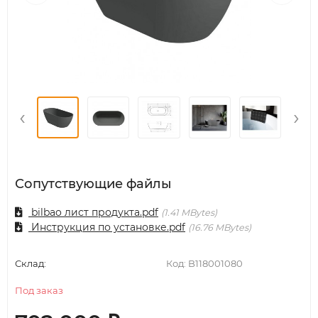
‹
›
Сопутствующие файлы
bilbao лист продукта.pdf
1.41 MBytes
Инструкция по установке.pdf
16.76 MBytes
Склад:
Код:
B118001080
Под заказ