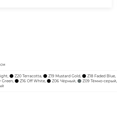
 см
ight
,
Z20 Terracotta
,
Z19 Mustard Gold
,
Z18 Faded Blue
,
y Green
,
Z16 Off White
,
Z06 Чёрный
,
Z09 Тёмно-серый
,
ый