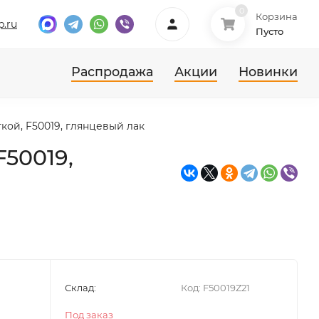
0
Корзина
p.ru
Пусто
Распродажа
Акции
Новинки
ткой, F50019, глянцевый лак
F50019,
Склад:
Код:
F50019Z21
Под заказ