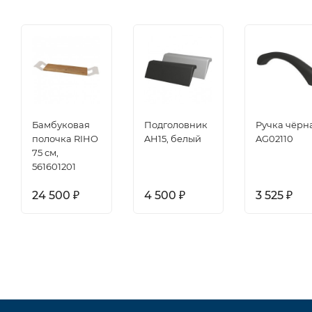
Бамбуковая
Подголовник
Ручка чёрн
полочка RIHO
AH15, белый
AG02110
75 см,
561601201
24 500
4 500
3 525
₽
₽
₽