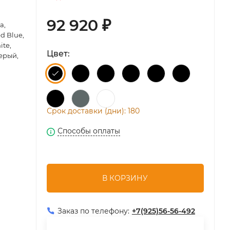
92 920
₽
ta
,
ed Blue
,
ite
,
Цвет:
серый
,
Срок доставки (дни): 180
Способы оплаты
В КОРЗИНУ
Заказ по телефону:
+7(925)56-56-492