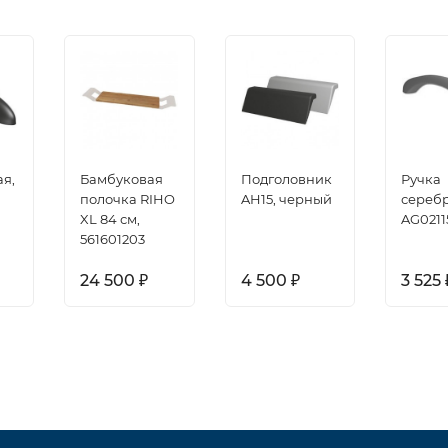
ая,
Бамбуковая
Подголовник
Ручка
полочка RIHO
AH15, черный
серебр
XL 84 см,
AG0211
561601203
24 500
4 500
3 525
₽
₽