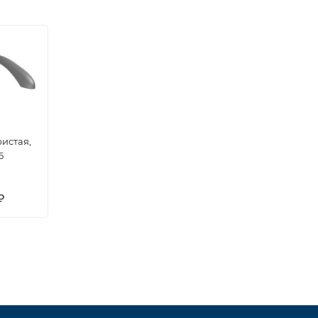
истая,
5
₽