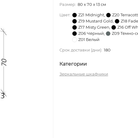
Размер:
80 x 70 x 13 см
Цвет:
Z21 MIdnight
,
Z20 Terracot
Z19 Mustard Gold
,
Z18 Fad
Z17 Misty Green
,
Z16 Off Wh
Z06 Чёрный
,
Z09 Тёмно-
Z01 Белый
Срок доставки (дни):
180
Категории
Зеркальные шкафчики