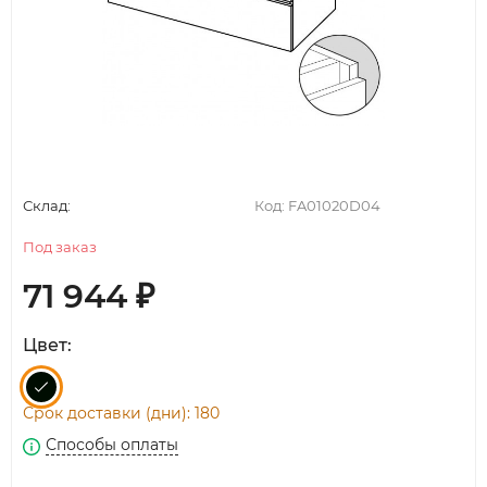
Склад:
Код:
FA01020D04
Под заказ
71 944
₽
Цвет:
Срок доставки (дни): 180
Способы оплаты