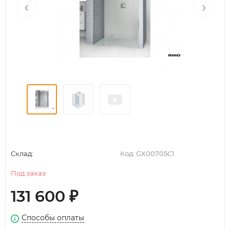
‹
›
Склад:
Код:
GX00705C1
Под заказ
131 600
₽
Способы оплаты