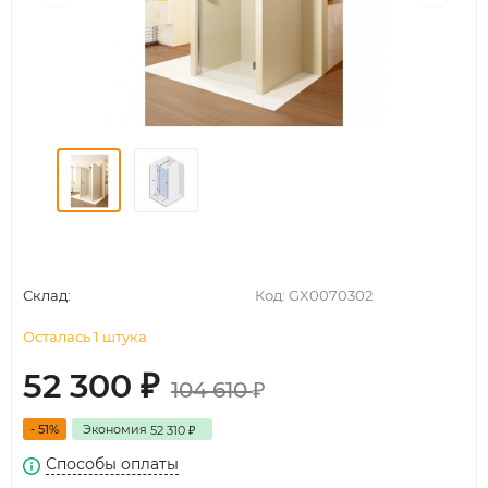
Склад:
Код:
GX0070302
Осталась 1 штука
52 300
₽
104 610
₽
- 51%
Экономия
52 310
₽
Способы оплаты