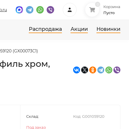
0
Корзина
p.ru
Пусто
Распродажа
Акции
Новинки
59120 (GX00073C1)
офиль хром,
Склад:
Код:
G001059120
Под заказ