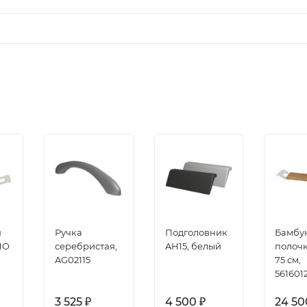
я
Ручка
Подголовник
Бамбу
HO
серебристая,
AH15, белый
полоч
AG02115
75 см,
561601
3 525
4 500
24 5
₽
₽