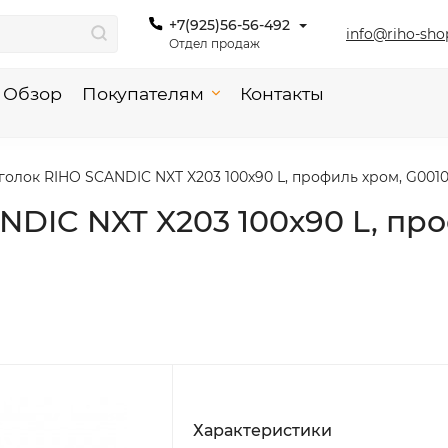
+7(925)56-56-492
info@riho-sho
Отдел продаж
Обзор
Покупателям
Контакты
олок RIHO SCANDIC NXT X203 100х90 L, профиль хром, G0010
DIC NXT X203 100х90 L, пр
Характеристики