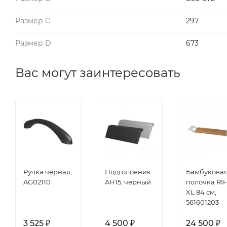
Размер C
297
Размер D
673
Вас могут заинтересовать
Ручка чёрная,
Подголовник
Бамбукова
AG02110
AH15, черный
полочка RI
XL 84 см,
561601203
3 525
4 500
24 500
₽
₽
₽