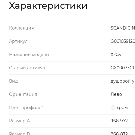
Характеристики
Коллекция
SCANDIC N
Артикул
G00105912
Название модели
X203
Старый артикул
GX00073C1
Вид
душевой у
Ориентация
Лево
Цвет профиля*
хром
Размер A
968-972
Размер B
868-872