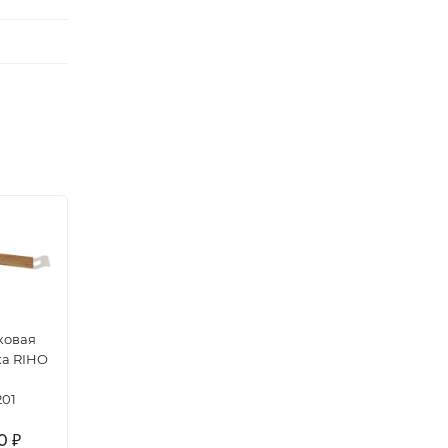
ковая
ка RIHO
201
00
₽