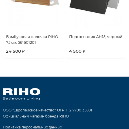
Бамбуковая полочка RIHO
Подголовник AH15, черный
75 см, 561601201
24 500
4 500
₽
₽
ООО "Европейское качество". ОГРН 1217700135091
Официальный магазин бренда RIHO
Политика персональных данных