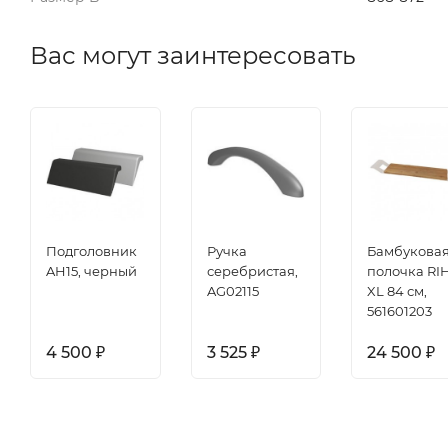
Вас могут заинтересовать
Подголовник
Ручка
Бамбукова
AH15, черный
серебристая,
полочка RI
AG02115
XL 84 см,
561601203
4 500
3 525
24 500
₽
₽
₽