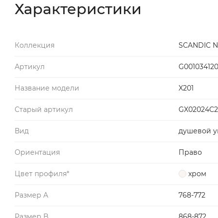
Характеристики
Коллекция
SCANDIC N
Артикул
G00103412
Название модели
X201
Старый артикул
GX02024C2
Вид
душевой у
Ориентация
Право
Цвет профиля*
хром
Размер A
768-772
Размер B
868-872