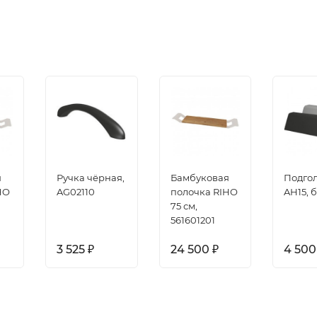
я
Ручка чёрная,
Бамбуковая
Подго
HO
AG02110
полочка RIHO
AH15, 
75 см,
561601201
3 525
24 500
4 50
₽
₽