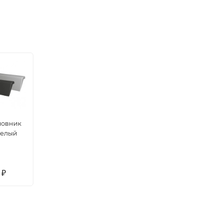
ловник
белый
0
₽