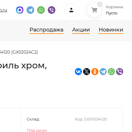
0
Корзина
p.ru
Пусто
Распродажа
Акции
Новинки
34120 (GX02024C2)
филь хром,
Склад:
Код:
G001034120
Под заказ