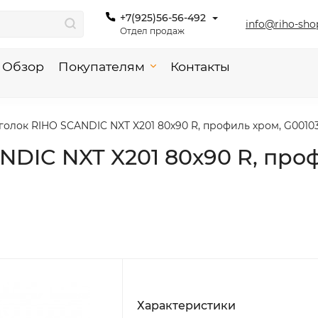
+7(925)56-56-492
info@riho-sho
Отдел продаж
Обзор
Покупателям
Контакты
олок RIHO SCANDIC NXT X201 80х90 R, профиль хром, G0010
DIC NXT X201 80х90 R, про
Характеристики