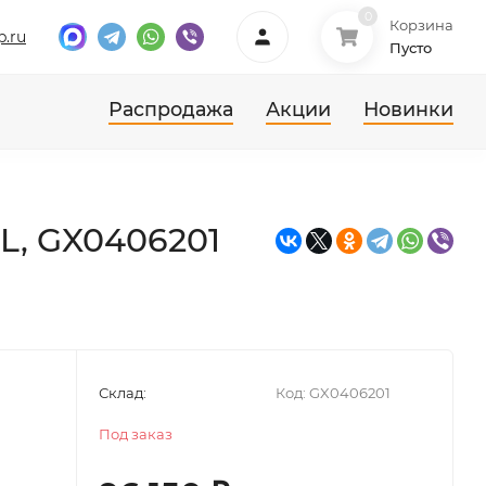
0
Корзина
p.ru
Пусто
Распродажа
Акции
Новинки
L, GX0406201
Склад:
Код:
GX0406201
Под заказ