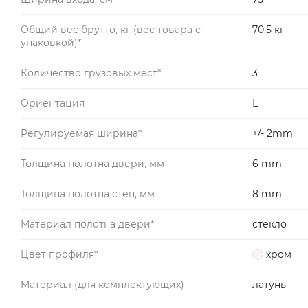
Общий вес брутто, кг (вес товара с
70.5 кг
упаковкой)*
Количество грузовых мест*
3
Ориентация
L
Регулируемая ширина*
+/- 2mm
Толщина полотна двери, мм
6 mm
Толщина полотна стен, мм
8 mm
Материал полотна двери*
стекло
Цвет профиля*
хром
Материал (для комплектующих)
латунь