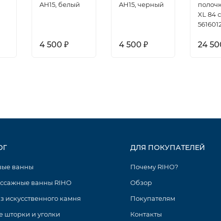
AH15, белый
AH15, черный
полоч
XL 84 с
561601
4 500
4 500
24 5
₽
₽
ОГ
ДЛЯ ПОКУПАТЕЛЕЙ
вые ванны
Почему RIHO?
ссажные ванны RIHO
Обзор
з искусственного камня
Покупателям
 шторки и уголки
Контакты