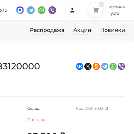
0
Корзина
p.ru
Пусто
Распродажа
Акции
Новинки
B3120000
Склад:
Код:
G004033121
Под заказ