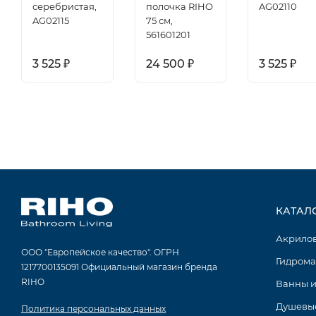
серебристая,
полочка RIHO
AG02110
AG02115
75 см,
561601201
3 525
24 500
3 525
₽
₽
₽
КАТАЛ
Акрило
ООО "Европейское качество". ОГРН
Гидрома
1217700135091 Официальный магазин бренда
RIHO
Ванны и
Душевые
Политика персональных данных