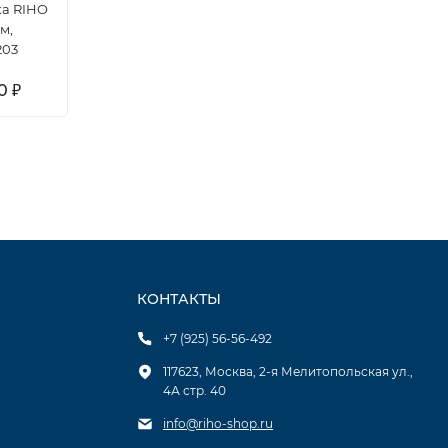
ка RIHO
м,
203
00
₽
КОНТАКТЫ
+7 (925) 56-56-492
117623, Москва, 2-я Мелитопольская ул.,
4А стр. 40
info@riho-shop.ru