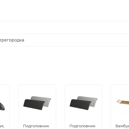
ерегородка
ая,
Подголовник
Подголовник
Бамбу