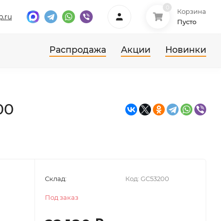
0
Корзина
p.ru
Пусто
Распродажа
Акции
Новинки
00
Склад:
Код:
GC53200
Под заказ