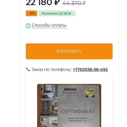
22 180
₽
44 370
₽
- 51%
Экономия
22 190
₽
Способы оплаты
В КОРЗИНУ
Заказ по телефону:
+7(925)56-56-492