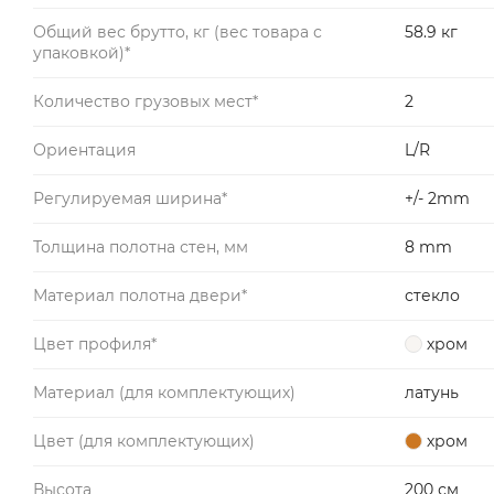
Общий вес брутто, кг (вес товара с
58.9 кг
упаковкой)*
Количество грузовых мест*
2
Ориентация
L/R
Регулируемая ширина*
+/- 2mm
Толщина полотна стен, мм
8 mm
Материал полотна двери*
стекло
Цвет профиля*
хром
Материал (для комплектующих)
латунь
Цвет (для комплектующих)
хром
Высота
200 см