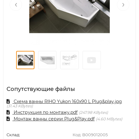
‹
›
Сопутствующие файлы
Схема ванны RIHO Yukon 160x90 L Plug&play.jpg
31.43 KBytes
Инструкция по монтажу.pdf
247.98 KBytes
Монтаж ванны серии Plug&Play.pdf
4.60 MBytes
Склад:
Код:
B009012005