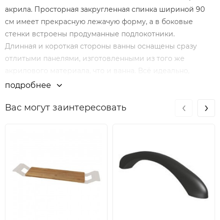
акрила. Просторная закругленная спинка шириной 90
см имеет прекрасную лежачую форму, а в боковые
стенки встроены продуманные подлокотники.
Длинная и короткая стороны ванны оснащены сразу
отлитыми панелями, изготовленными из того же
акрилового материала, что и ванна. Всё идеально,
никаких швов!
подробнее
На ванне уже установлены опоры, остаётся только
‹
›
Вас могут заинтересовать
подключить ванну к канализации, по принципу
"Подключи и пользуйся!"
Установка значительно упрощается и вы экономите на
плиточных работах.
Панели и ванна представляют собой монолитную
конструкцию, при этом ванна ещё лучше держит тепло.
Гидромассажные системы на ванны Plug & Play не
устанавливаются.