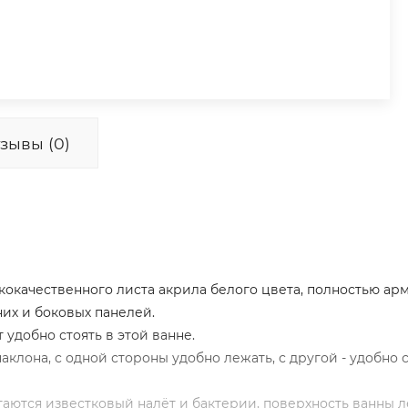
зывы (0)
ококачественного листа акрила белого цвета, полностью ар
их и боковых панелей.
 удобно стоять в этой ванне.
клона, с одной стороны удобно лежать, с другой - удобно с
таются известковый налёт и бактерии, поверхность ванны л