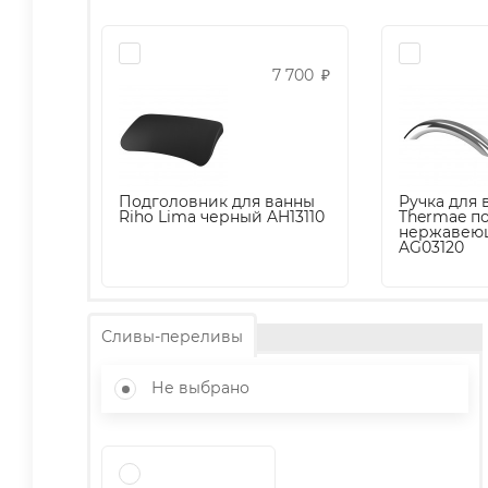
7 700
₽
Подголовник для ванны
Ручка для 
Riho Lima черный AH13110
Thermae п
нержавеющ
AG03120
Сливы-переливы
Не выбрано