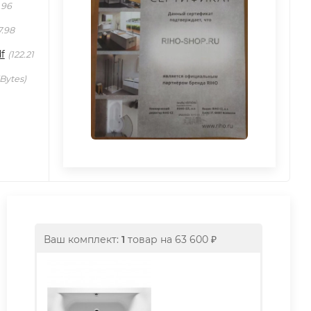
.96
7.98
f
122.21
KBytes
Ваш комплект:
1
товар
на
63 600
₽