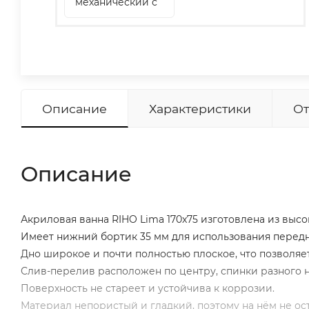
механический с
наполнением 70
см 560100360
Описание
Характеристики
От
Описание
Акриловая ванна RIHO Lima 170x75 изготовлена из выс
Имеет нижний бортик 35 мм для использования передн
Дно широкое и почти полностью плоское, что позволяет
Слив-перелив расположен по центру, спинки разного на
Поверхность не стареет и устойчива к коррозии.
Материал непористый и гладкий, поэтому на нём не ос