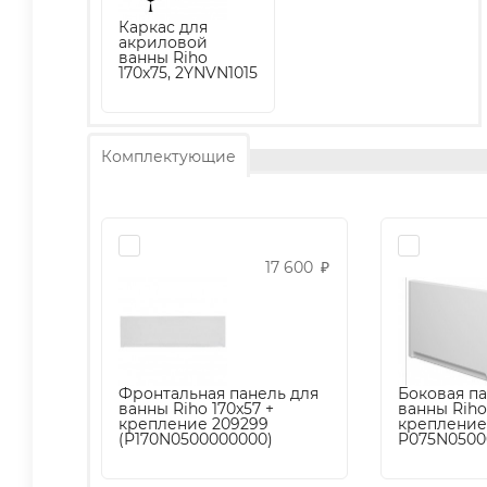
Каркас для
акриловой
ванны Riho
170x75, 2YNVN1015
Комплектующие
17 600
₽
Фронтальная панель для
Боковая па
ванны Riho 170x57 +
ванны Riho
крепление 209299
крепление
(P170N0500000000)
P075N0500