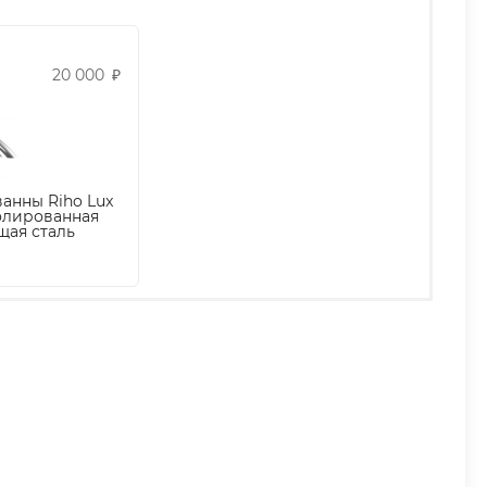
20 000
₽
ванны Riho Lux
олированная
ая сталь