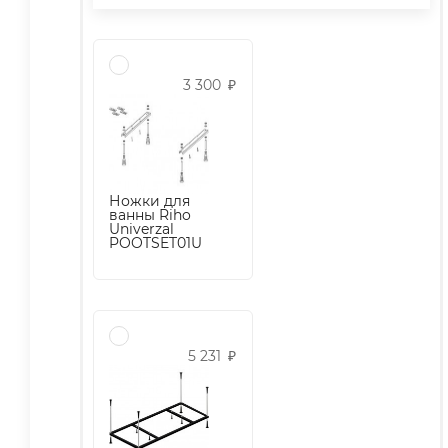
3 300
₽
Ножки для
ванны Riho
Univerzal
POOTSET01U
5 231
₽