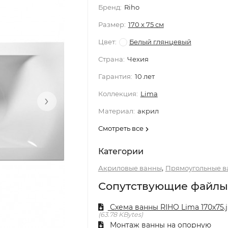
Бренд:
Riho
Размер:
170 x 75 см
Цвет:
Белый глянцевый
Страна:
Чехия
Гарантия:
10 лет
Коллекция:
Lima
›
Материал:
акрил
Смотреть все
Категории
,
Акриловые ванны
Прямоугольные в
Сопутствующие файлы
Схема ванны RIHO Lima 170x75.
63.78 KBytes
Монтаж ванны на опорную