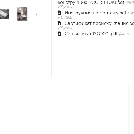
конструкцию POOTSET01U.pdf
290
KBytes
›
Инструкция по монтажу.pdf
24
KBytes
Сертификат происхождения.pd
KBytes
Сертификат ISO9001.pdf
411.18 