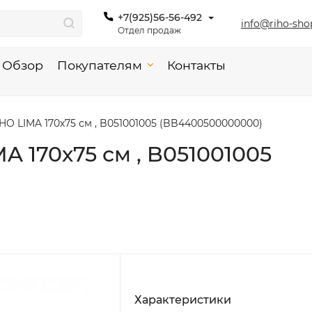
+7(925)56-56-492
info@riho-sho
Отдел продаж
Обзор
Покупателям
Контакты
HO LIMA 170х75 см , B051001005 (BB4400500000000)
A 170х75 см , B051001005
Характеристики