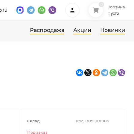
0
Корзина
p.ru
Пусто
Распродажа
Акции
Новинки
Склад:
Код:
B051001005
Под заказ