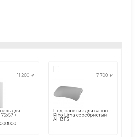
11 200
7 700
₽
₽
Подголовник для ванны
нель для
Riho Lima серебристый
 75x57 +
AH13115
000000