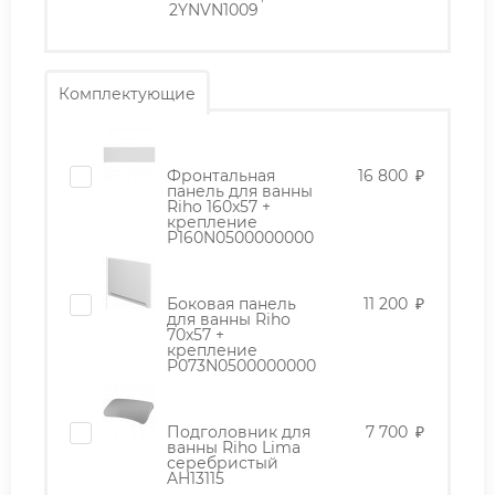
2YNVN1009
Комплектующие
Фронтальная
16 800
₽
панель для ванны
Riho 160x57 +
крепление
P160N0500000000
Боковая панель
11 200
₽
для ванны Riho
70x57 +
крепление
P073N0500000000
Подголовник для
7 700
₽
ванны Riho Lima
серебристый
AH13115