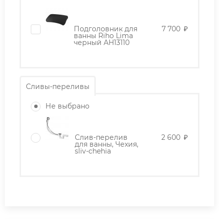
Подголовник для
7 700
₽
ванны Riho Lima
черный AH13110
Сливы-переливы
Не выбрано
Слив-перелив
2 600
₽
для ванны, Чехия,
sliv-chehia