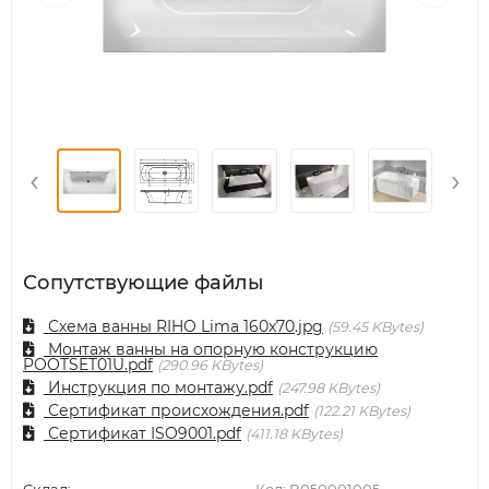
‹
›
Сопутствующие файлы
Схема ванны RIHO Lima 160x70.jpg
59.45 KBytes
Монтаж ванны на опорную конструкцию
POOTSET01U.pdf
290.96 KBytes
Инструкция по монтажу.pdf
247.98 KBytes
Сертификат происхождения.pdf
122.21 KBytes
Сертификат ISO9001.pdf
411.18 KBytes