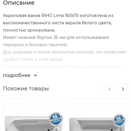
Описание
Акриловая ванна RIHO Lima 160x70 изготовлена из
высококачественного листа акрила белого цвета,
полностью армирована.
Имеет нижний бортик 35 мм для использования
передних и боковых панелей.
Дно широкое и почти полностью плоское, что позволяет
удобно стоять в этой ванне.
Слив-перелив расположен по центру, спинки разного
наклона, с одной стороны удобно лежать, с другой -
подробнее
удобно сидеть.
‹
›
Похожие товары
Поверхность не стареет и устойчива к коррозии.
Материал непористый и гладкий, поэтому на нём не
остаются известковый налёт и бактерии, поверхность
ванны легко очищается.
На ощупь ванна тёплая, вода остывает в ней медленно.
Все аксессуары приобретаются отдельно.