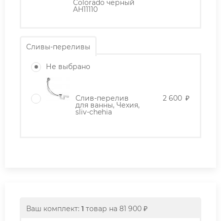
Colorado черный
AH11110
Сливы-переливы
Не выбрано
Слив-перелив
2 600
₽
для ванны, Чехия,
sliv-chehia
Ваш комплект:
1
товар
на
81 900
₽