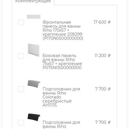
Комплектующие
Фронтальная
17 600
₽
панель для ванны
Riho 170x57 +
крепление 209299
(P170N0500000000)
Боковая панель
11 200
₽
для ванны Riho
75x57 + крепление
P075N0500000000
Подголовник для
7 700
₽
ванны Riho
Colorado
серебристый
AH11115
Подголовник для
7 700
₽
ванны Riho