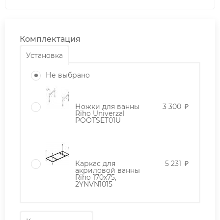
Комплектация
Установка
Не выбрано
Ножки для ванны
3 300
₽
Riho Univerzal
POOTSET01U
Каркас для
5 231
₽
акриловой ванны
Riho 170x75,
2YNVN1015