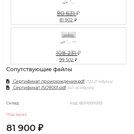
90 631
₽
81 902
₽
108 231
₽
99 502
₽
Сопутствующие файлы
Сертификат происхождения.pdf
122.21 KBytes
Сертификат ISO9001.pdf
411.18 KBytes
Склад:
Код:
B011001005
Под заказ
81 900
₽