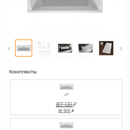
‹
›
Комплекты
87 131
₽
81 901
₽