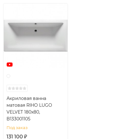
На ощупь ванна тёплая, вода остывает в ней медленно.
Все аксессуары приобретаются отдельно.
Акриловая ванна
матовая RIHO LUGO
VELVET 180x80,
B133001105
Под заказ
131 100
₽