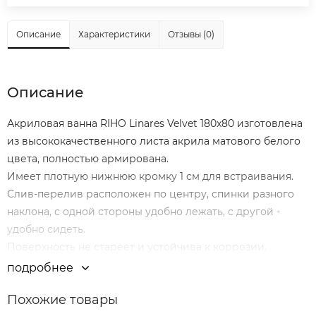
Описание
Характеристики
Отзывы (0)
Описание
Акриловая ванна RIHO Linares Velvet 180x80 изготовлена
из высококачественного листа акрила матового белого
цвета, полностью армирована.
Имеет плотную нижнюю кромку 1 см для встраивания.
Слив-перелив расположен по центру, спинки разного
наклона, с одной стороны удобно лежать, с другой -
удобно сидеть.
Поверхность не стареет и устойчива к коррозии.
Материал непористый и гладкий, поэтому на нём не
подробнее
остаются известковый налёт и бактерии, поверхность
Похожие товары
ванны легко очищается.