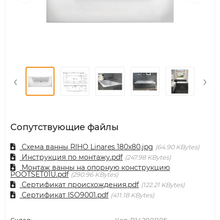
‹
›
Сопутствующие файлы
Схема ванны RIHO Linares 180x80.jpg
64.90 KBytes
Инструкция по монтажу.pdf
247.98 KBytes
Монтаж ванны на опорную конструкцию
POOTSET01U.pdf
290.96 KBytes
Сертификат происхождения.pdf
122.21 KBytes
Сертификат ISO9001.pdf
411.18 KBytes